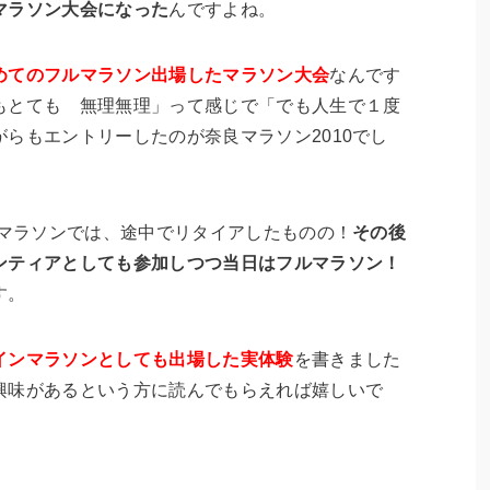
マラソン大会になった
んですよね。
めてのフルマラソン出場したマラソン大会
なんです
もとても 無理無理」って感じで「でも人生で１度
らもエントリーしたのが奈良マラソン2010でし
良マラソンでは、途中でリタイアしたものの！
その後
ンティアとしても参加しつつ当日はフルマラソン！
す。
インマラソンとしても出場した実体験
を書きました
興味があるという方に読んでもらえれば嬉しいで