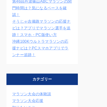
第46回丹波篠山ABCマラソンの関
門時間は？気になるペースを確
認！
そうじゃ吉備路マラソンの応援ナ
ビは？アプリでマラソン選手を追
跡！スマホ・PC版使い方
沖縄100Kウルトラマラソンの応
援ナビは？PCスマホアプリでラ
ンナー追跡！
カテゴリー
マラソン大会の体験談
マラソン大会応援