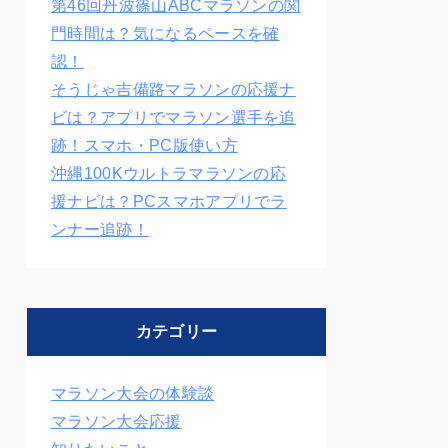
第46回丹波篠山ABCマラソンの関
門時間は？気になるペースを確
認！
そうじゃ吉備路マラソンの応援ナ
ビは？アプリでマラソン選手を追
跡！スマホ・PC版使い方
沖縄100Kウルトラマラソンの応
援ナビは？PCスマホアプリでラ
ンナー追跡！
カテゴリー
マラソン大会の体験談
マラソン大会応援